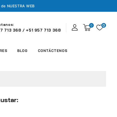
s de
NUESTRA WEB
ctanos:
0
0
7 713 368 / +51 957 713 368
RES
BLOG
CONTÁCTENOS
ustar: