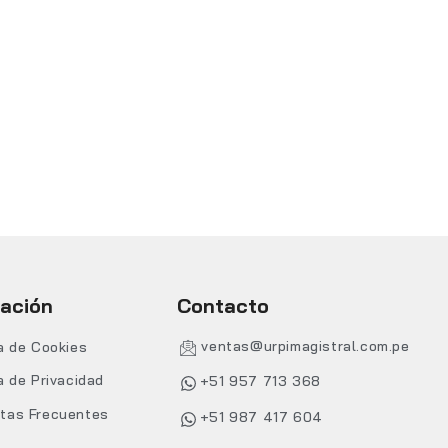
mación
Contacto
ventas@urpimagistral.com.pe
ca de Cookies
a de Privacidad
+51 957 713 368
tas Frecuentes
+51 987 417 604