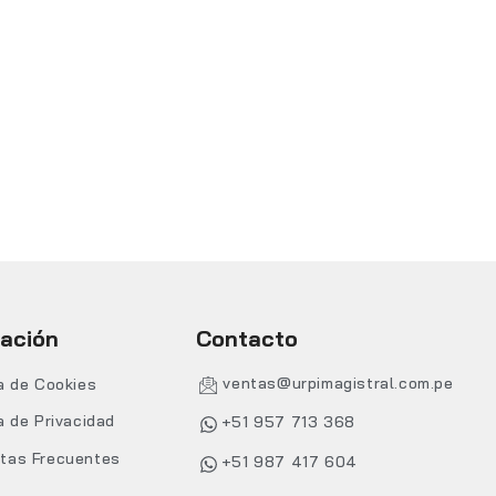
mación
Contacto
ventas@urpimagistral.com.pe
ca de Cookies
a de Privacidad
+51 957 713 368
tas Frecuentes
+51 987 417 604