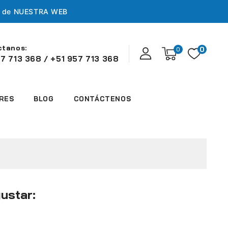
s de
NUESTRA WEB
ctanos:
0
0
7 713 368 / +51 957 713 368
RES
BLOG
CONTÁCTENOS
ustar: