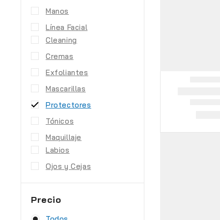
Manos
Línea Facial
Cleaning
Cremas
Exfoliantes
Mascarillas
Protectores
Tónicos
Maquillaje
Labios
Ojos y Cejas
Precio
Todos