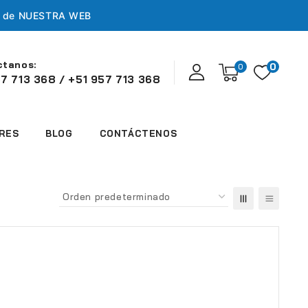
s de
NUESTRA WEB
ctanos:
0
0
7 713 368 / +51 957 713 368
RES
BLOG
CONTÁCTENOS